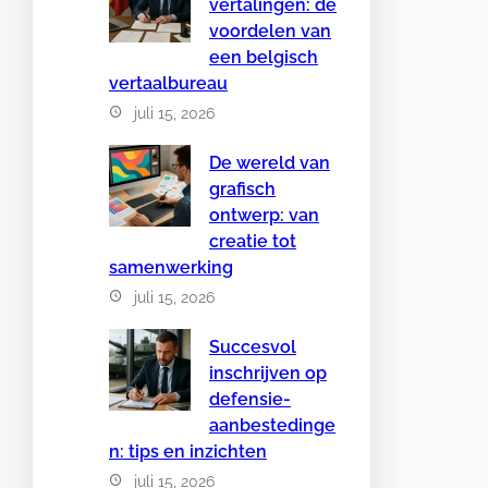
vertalingen: de
voordelen van
een belgisch
vertaalbureau
juli 15, 2026
De wereld van
grafisch
ontwerp: van
creatie tot
samenwerking
juli 15, 2026
Succesvol
inschrijven op
defensie-
aanbestedinge
n: tips en inzichten
juli 15, 2026