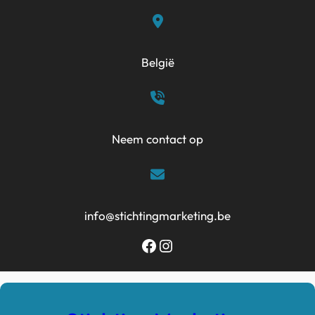
Ga
naar
de
België
inhoud
Neem contact op
info@stichtingmarketing.be
Facebook
Instagram