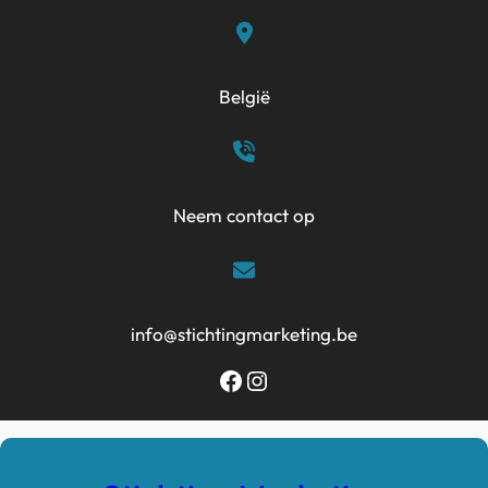
Ga
naar
de
België
inhoud
Neem contact op
info@stichtingmarketing.be
Facebook
Instagram