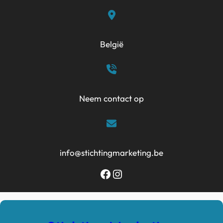
Ga
naar
de
België
inhoud
Neem contact op
info@stichtingmarketing.be
Facebook
Instagram